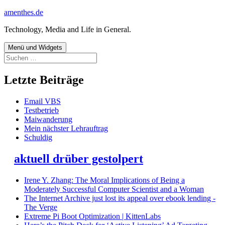
Zum
amenthes.de
Inhalt
Technology, Media and Life in General.
springen
Menü und Widgets
Suchen
nach:
Letzte Beiträge
Email VBS
Testbetrieb
Maiwanderung
Mein nächster Lehrauftrag
Schuldig
aktuell drüber gestolpert
Irene Y. Zhang: The Moral Implications of Being a
Moderately Successful Computer Scientist and a Woman
The Internet Archive just lost its appeal over ebook lending -
The Verge
Extreme Pi Boot Optimization | KittenLabs