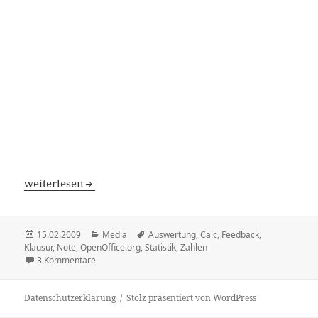
Noten, beiderseits
weiterlesen
Veröffentlicht
Kategorien
Schlagwörter
15.02.2009
Media
Auswertung
,
Calc
,
Feedback
,
am
Klausur
,
Note
,
OpenOffice.org
,
Statistik
,
Zahlen
zu Noten, beiderseits
3 Kommentare
Datenschutzerklärung
Stolz präsentiert von WordPress